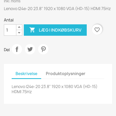
Inkl. moms
Lenovo l24e-20 23.8" 1920 x 1080 VGA (HD-15) HDMI 75Hz
Antal

favorite_border
LÆG I INDKØBSKURV
Del
Beskrivelse
Produktoplysninger
Lenovo l24e-20 23.8" 1920 x 1080 VGA (HD-15)
HDMI 75Hz