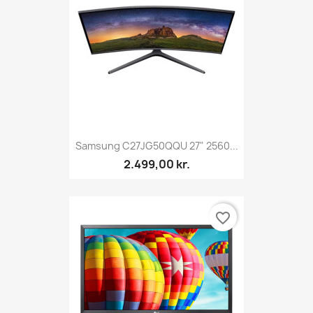
Samsung C27JG50QQU 27" 2560...
2.499,00 kr.
favorite_border