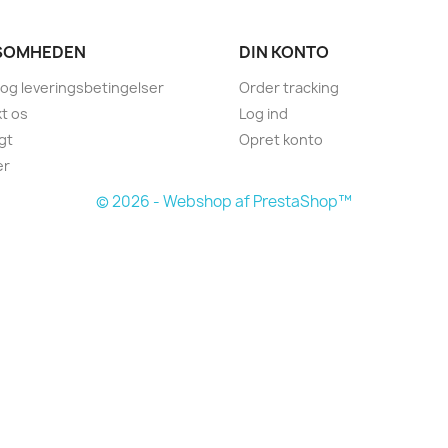
SOMHEDEN
DIN KONTO
 og leveringsbetingelser
Order tracking
t os
Log ind
gt
Opret konto
er
© 2026 - Webshop af PrestaShop™