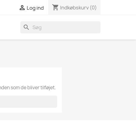
shopping_cart

Indkøbskurv
(0)
Log ind
search
nden som de bliver tilføjet.