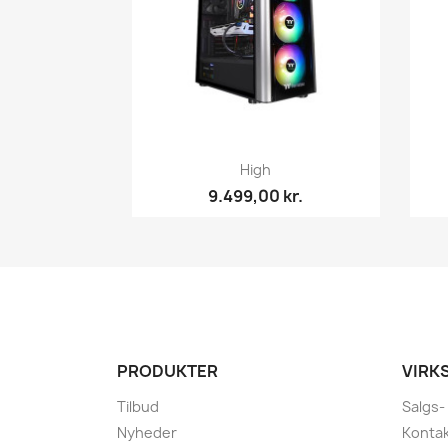
Vis her

High
9.499,00 kr.
PRODUKTER
VIRK
Tilbud
Salgs-
Nyheder
Kontak