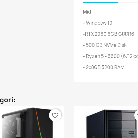
Mid
- Windows 10
-RTX 2060 6GB GDDR6
- 500 GB NVMe Disk
- Ryzen 5 - 3600 (6/12 c
- 2x8GB 3200 RAM
gori:
favorite_border
fa