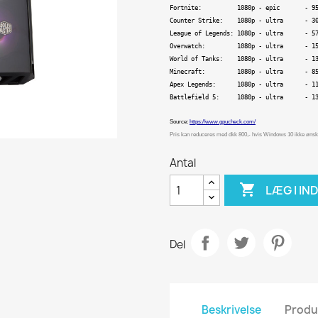
Fortnite:          1080p - epic       - 9
Counter Strike:    1080p - ultra      - 3
League of Legends: 1080p - ultra      - 5
Overwatch:         1080p - ultra      - 1
World of Tanks:    1080p - ultra      - 1
Minecraft:         1080p - ultra      - 8
Apex Legends:      1080p - ultra      - 1
Battlefield 5:     1080p - ultra      - 1
Source: 
https://www.gpucheck.com/
Pris kan reduceres med dkk 800,- hvis Windows 10 ikke øns
Antal

LÆG I I
Del
Beskrivelse
Produ