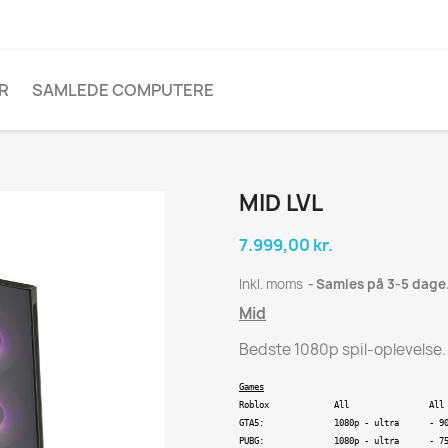
R
SAMLEDE COMPUTERE
MID LVL
7.999,00 kr.
Inkl. moms
Samles på 3-5 dage
Mid
Bedste 1080p spil-oplevelse.
Games
Roblox             All                All
GTA5:              1080p - ultra      - 9
PUBG:              1080p - ultra      - 7