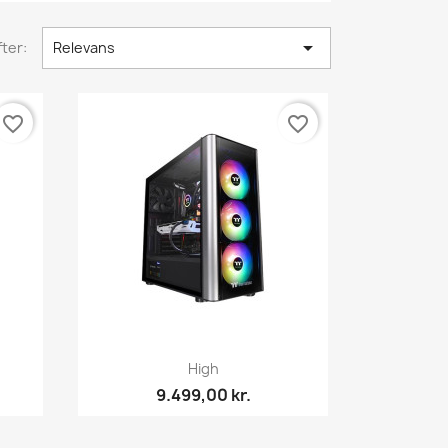

ter:
Relevans
favorite_border
favorite_border
Vis her

High
9.499,00 kr.