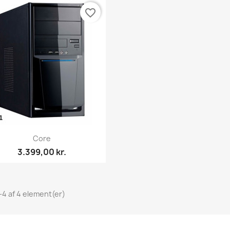
favorite_border
Vis her

Core
3.399,00 kr.
1-4 af 4 element(er)