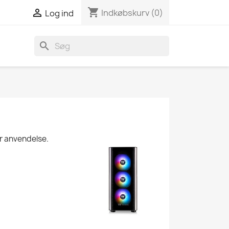
shopping_cart

Indkøbskurv
(0)
Log ind
search
er anvendelse.