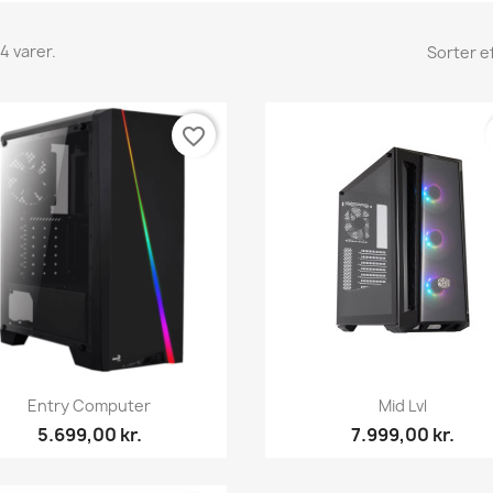
4 varer.
Sorter ef
favorite_border
Vis her
Vis her


Entry Computer
Mid Lvl
5.699,00 kr.
7.999,00 kr.